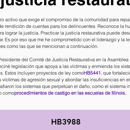
uerzo activo que exige el compromiso de la comunidad para repa
 de rendición de cuentas para los delincuentes. Reconoce la h
a lograr la justicia. Practicar la justicia restaurativa puede des
zar. Es por eso que me he comprometido con el liderazgo y la l
des como las que se mencionan a continuación.
residente del Comité de Justicia Restaurativa en la Asamblea 
ociné legislación que apoya a las víctimas y enmienda los sist
as. Estos incluyen proyectos de ley como
HB5441
, que fortalec
s víctimas de agresión sexual y abordar las insuficiencias en e
afiaron los sistemas que perpetúan el daño, como el sistema in
to como
procedimientos de castigo en las escuelas de Illinois
.
HB3988