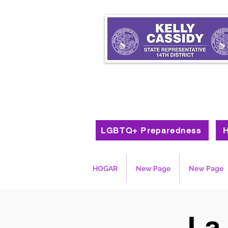
LGBTQ+ Preparedness
H
HOGAR
New Page
New Page
La 