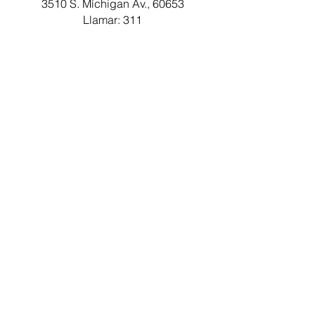
3510 S. Míchigan
Av., 60653
Llamar: 311
Departamento de Policía del Distrito
20
5400 N. Lincoln Ave., 60625
(312) 742-8714
o
(312) 742-8715
Departamento de Policía del Distrito
24
6464 N. Clark St., 60626
(312) 744-5907
Control de envenenamiento de Illinois
222 S. Riverside Plaza, piso 19, 60653
(800) 222-1222
Departamento de Bomberos de
Chicago
3510 S. Michigan Ave., piso 2, 60653