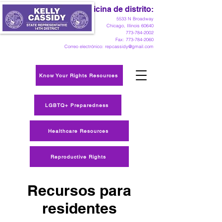
Oficina de distrito:
5533 N Broadway
Chicago, Illinois 60640
773-784-2002
Fax:
773-784-2060
Correo electrónico:
repcassidy@gmail.com
Know Your Rights Resources
LGBTQ+ Preparedness
Healthcare Resources
Reproductive Rights
Recursos para
residentes